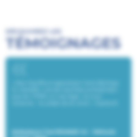
DÉCOUVREZ LES
TÉMOIGNAGES
« Mes chauffeurs apprécient notre Berlingo
XL Handi’Air, une de mes filles ne ferait bien
que du TPMR, un vrai régal…Je vous
remercie… Au plaisir de se revoir ». Sophie B.
Ambulance-Taxi ROUAUD 44 - Véhicule