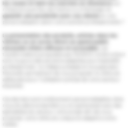
les routes et faire les marchés en itinérance
sur
n’importe quel lieu de France ou à l’étranger et
garantir une proximité avec vos clients
et une
personnalisation selon votre activité professionnelle ?
La présentation des produits, articles dans les
vitrines ou en accès direct au grand public
nécessite d’être efficace et accessible
. Les
transformations proposées par MORICE Constructeur
sont toujours des solutions adaptées aux impératifs
professionnels : le châssis surbaissé et la suspension
MoriceAir permettent de vous proposer le véhicule
adéquate pour l’utilisation précise de votre secteur
d’activité.
Ces derniers sont entièrement personnalisables. Ainsi
nous étudions ensemble ou en partenariat avec des
spécialistes du secteur votre projet afin de vous
proposer votre véhicule unique et adapté à votre
métier.