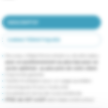
DESCRIPTIF
CARACTÉRISTIQUES
Nouveau châssis Morice simple ou double essieu
pour un positionnement au plus bas pour un
accès optimisé au plus près de votre client
Ergonomie garantie
Facilité d’utilisation pour un usage quotidien
Homologués CE pour la sécurité
Souplesse et tenue de route améliorée
PTAC de 3.5T à 6.5T
selon base constructeur