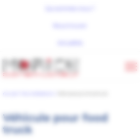
Panneau de gestion des cookies
Qui sommes-nous ?
Nous trouver
Actualités
Accueil
Nos réalisations
Véhicule pour food truck
Véhicule pour food
truck