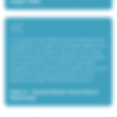
adapté TPMR
« Un accueil très chaleureux au sein de votre
entreprise, le conseil, le professionnalisme et la
qualité sont de rigueur. Nous pouvons que
très sincèrement recommander votre société,
où le personnel et le matériel répondent
largement aux attentes souhaitées. Que votre
entreprise continue à prospérer, tout en
gardant cet esprit familial si important ! »
Gilles A. - Renault Master Porte-Voiture
Dépannage