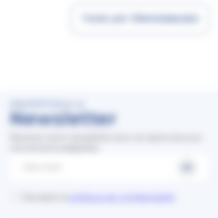
TOUS LES TÉMOIGNAGES
INSCRIPTION À LA
Newsletter
Recevez notre newsletter pour en savoir plus sur
nos solutions adaptées.
J'accepte la
politique de confidentialité