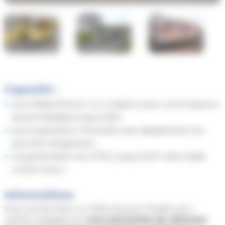
Capacité :
Les Châssis Morice 1 ou 2 essieux avec une longueur
personnalisable jusqu’à 8m
Les Suspensions MoriceAir avec abaissement du
seuil de chargement
L’augmentation du PTAC jusqu’à 6.5T selon base
constructeur
Informations
Vous recherchez un véhicule pour foodtruck /
camion magasin qui
vous permettra de sillonner