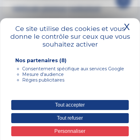
Véhicule plateau surbaissé
X
Ma
Ce site utilise des cookies et vous
donne le contrôle sur ceux que vous
souhaitez activer
Nos partenaires
(8)
Consentement spécifique aux services Google
Mesure d'audience
Régies publicitaires
Tout accepter
Véhicule de collecte
Tout refuser
Personnaliser